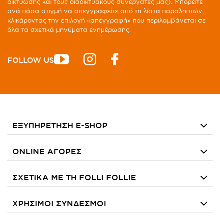
δικτύωσης και τους διαδικτυακούς συνεργάτες μας). Μπορείτε
ανά πάσα στιγμή να απεγγραφείτε από τη λίστα παραληπτών,
κλικάροντας την επιλογή «απεγγραφή» που περιλαμβάνεται σε
όλα τα σχετικά μηνύματα ενημέρωσης.
FOLLOW US
ΕΞΥΠΗΡΕΤΗΣΗ E-SHOP
ONLINE ΑΓΟΡΕΣ
ΣΧΕΤΙΚΑ ΜΕ ΤΗ FOLLI FOLLIE
ΧΡΗΣΙΜΟΙ ΣΥΝΔΕΣΜΟΙ