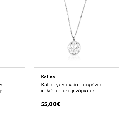
Kallos
νιο
Kallos γυναικείο ασημένιο
φ
κολιέ με μοτίφ νόμισμα
55,00€