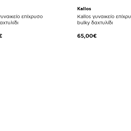
Kallos
γυναικείο επίχρυσο
Kallos γυναικείο επίχρ
αχτυλίδι
bulky δαχτυλίδι
€
65,00€
ΣΘΗΚΗ ΣΤΟ ΚΑΛΑΘΙ
ΠΡΟΣΘΗΚΗ ΣΤΟ ΚΑΛ