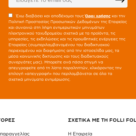
Έχω διαβάσει και αποδέχομαι τους
Όροι χρήσης
και την
Πολιτική Προστασίας Προσωπικών Δεδομένων της Εταιρείας
και συναινώ στη λήψη ενημερωτικών μηνυμάτων
ηλεκτρονικού ταχυδρομείου σχετικά με τα προϊόντα, τις
υπηρεσίες, τις εκδηλώσεις και τις προωθητικές ενέργειες της
Εταιρείας (συμπεριλαμβανομένου του διαδικτυακού
περιεχομένου και διαφήμισης από την ιστοσελίδα μας, τα
μέσα κοινωνικής δικτύωσης και τους διαδικτυακούς
συνεργάτες μας). Μπορείτε ανά πάσα στιγμή να
απεγγραφείτε από τη λίστα παραληπτών, κλικάροντας την
επιλογή «απεγγραφή» που περιλαμβάνεται σε όλα τα
σχετικά μηνύματα ενημέρωσης.
ΓΟΡΕΣ
ΣΧΕΤΙΚΑ ΜΕ ΤΗ FOLLI FOL
 παραγγελίας
Η Εταιρεία