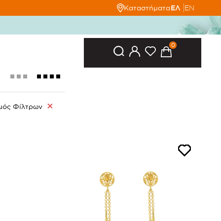
Καταστήματα
ΕΛ
EN
0
μός Φίλτρων