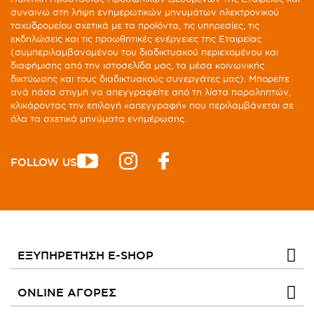
συναινώ στη λήψη ενημερωτικών μηνυμάτων ηλεκτρονικού
ταχυδρομείου σχετικά με τα προϊόντα, τις υπηρεσίες, τις
εκδηλώσεις και τις προωθητικές ενέργειες της Εταιρείας
(συμπεριλαμβανομένου του διαδικτυακού περιεχομένου και
διαφήμισης από την ιστοσελίδα μας, τα μέσα κοινωνικής
δικτύωσης και τους διαδικτυακούς συνεργάτες μας). Μπορείτε
ανά πάσα στιγμή να απεγγραφείτε από τη λίστα παραληπτών,
κλικάροντας την επιλογή «απεγγραφή» που περιλαμβάνεται σε
όλα τα σχετικά μηνύματα ενημέρωσης.
FOLLOW US
ΕΞΥΠΗΡΕΤΗΣΗ E-SHOP
ONLINE ΑΓΟΡΕΣ