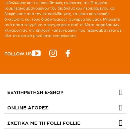
εκδηλώσεις και τις προωθητικές ενέργειες της Εταιρείας
(συμπεριλαμβανομένου του διαδικτυακού περιεχομένου και
διαφήμισης από την ιστοσελίδα μας, τα μέσα κοινωνικής
δικτύωσης και τους διαδικτυακούς συνεργάτες μας). Μπορείτε
ανά πάσα στιγμή να απεγγραφείτε από τη λίστα παραληπτών,
κλικάροντας την επιλογή «απεγγραφή» που περιλαμβάνεται σε
όλα τα σχετικά μηνύματα ενημέρωσης.
FOLLOW US
ΕΞΥΠΗΡΕΤΗΣΗ E-SHOP
ONLINE ΑΓΟΡΕΣ
ΣΧΕΤΙΚΑ ΜΕ ΤΗ FOLLI FOLLIE