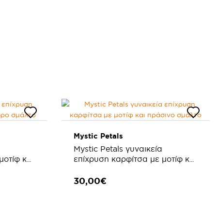
Mystic Petals
Mystic Petals γυναικεία
μοτίφ και
επίχρυση καρφίτσα με μοτίφ και
πράσινο σμάλτο
30,00€