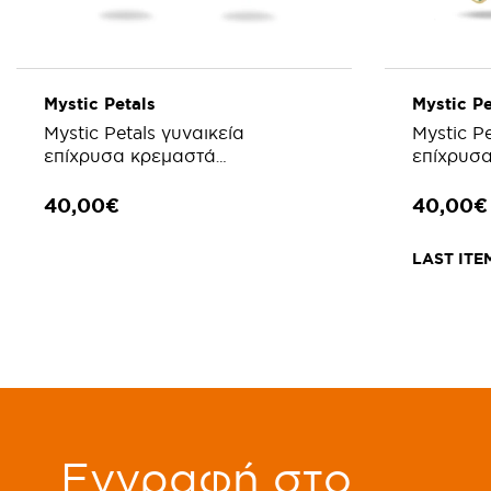
Mystic Petals
Mystic Pe
Mystic Petals γυναικεία
Mystic Pe
επίχρυσα κρεμαστά
επίχρυσ
σκουλαρίκια με μοτίφ και μαύρο
σκουλαρί
σμάλτο
πράσινο
40,00€
40,00€
LAST ITE
ΠΡΟΣΘΗΚΗ ΣΤΟ ΚΑΛΑΘΙ
ΠΡΟ
Eγγραφή στο