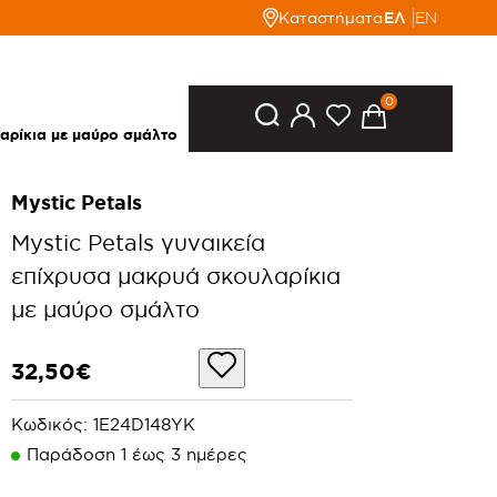
Καταστήματα
ΕΛ
EN
0
λαρίκια με μαύρο σμάλτο
Mystic Petals
Mystic Petals γυναικεία
επίχρυσα μακρυά σκουλαρίκια
με μαύρο σμάλτο
32,50€
Κωδικός:
1E24D148YK
Παράδoση 1 έως 3 ημέρες