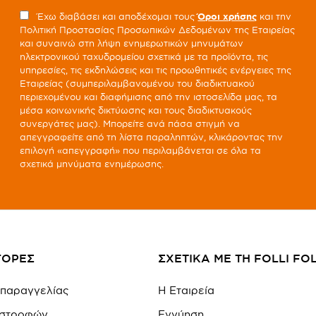
Έχω διαβάσει και αποδέχομαι τους
Όροι χρήσης
και την
Πολιτική Προστασίας Προσωπικών Δεδομένων της Εταιρείας
και συναινώ στη λήψη ενημερωτικών μηνυμάτων
ηλεκτρονικού ταχυδρομείου σχετικά με τα προϊόντα, τις
υπηρεσίες, τις εκδηλώσεις και τις προωθητικές ενέργειες της
Εταιρείας (συμπεριλαμβανομένου του διαδικτυακού
περιεχομένου και διαφήμισης από την ιστοσελίδα μας, τα
μέσα κοινωνικής δικτύωσης και τους διαδικτυακούς
συνεργάτες μας). Μπορείτε ανά πάσα στιγμή να
απεγγραφείτε από τη λίστα παραληπτών, κλικάροντας την
επιλογή «απεγγραφή» που περιλαμβάνεται σε όλα τα
σχετικά μηνύματα ενημέρωσης.
ΓΟΡΕΣ
ΣΧΕΤΙΚΑ ΜΕ ΤΗ FOLLI FOL
 παραγγελίας
Η Εταιρεία
πιστροφών
Εγγύηση