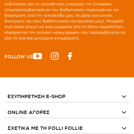
εκδηλώσεις και τις προωθητικές ενέργειες της Εταιρείας
(συμπεριλαμβανομένου του διαδικτυακού περιεχομένου και
διαφήμισης από την ιστοσελίδα μας, τα μέσα κοινωνικής
δικτύωσης και τους διαδικτυακούς συνεργάτες μας). Μπορείτε
ανά πάσα στιγμή να απεγγραφείτε από τη λίστα παραληπτών,
κλικάροντας την επιλογή «απεγγραφή» που περιλαμβάνεται σε
όλα τα σχετικά μηνύματα ενημέρωσης.
FOLLOW US
ΕΞΥΠΗΡΕΤΗΣΗ E-SHOP
ONLINE ΑΓΟΡΕΣ
ΣΧΕΤΙΚΑ ΜΕ ΤΗ FOLLI FOLLIE