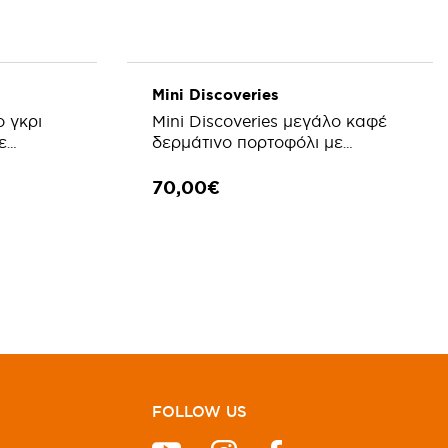
Mini Discoveries
ο γκρι
Mini Discoveries μεγάλο καφέ
ε
δερμάτινο πορτοφόλι με
φερμουάρ
70,00€
ΛΑΘΙ
ΠΡΟΣΘΗΚΗ ΣΤΟ ΚΑΛΑΘΙ
FOLLOW US