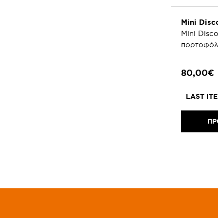
Mini Disc
Mini Disc
πορτοφόλι
80,00€
LAST IT
ΠΡ