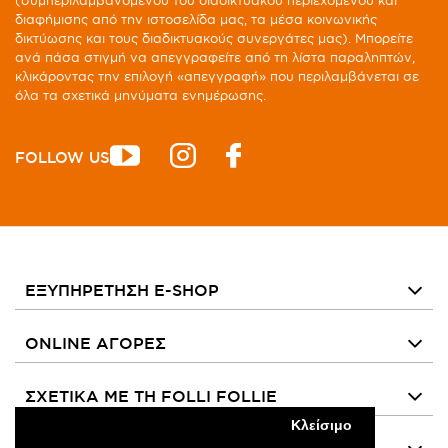
(συμπεριλαμβανομένου του διαδικτυακού περιεχομένου και
διαφήμισης από την ιστοσελίδα μας, τα μέσα κοινωνικής
δικτύωσης και τους διαδικτυακούς συνεργάτες μας). Μπορείτε
ανά πάσα στιγμή να απεγγραφείτε από τη λίστα παραληπτών,
κλικάροντας την επιλογή «απεγγραφή» που περιλαμβάνεται σε
όλα τα σχετικά μηνύματα ενημέρωσης.
FOLLOW US
ΕΞΥΠΗΡΕΤΗΣΗ E-SHOP
ONLINE ΑΓΟΡΕΣ
ΣΧΕΤΙΚΑ ΜΕ ΤΗ FOLLI FOLLIE
Κλείσιμο